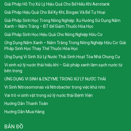
Giải Pháp Hỗ Trợ Xử Lý Hiệu Quả Cho Bể Hiếu Khí Aerotank
RỬA VƯỜN VÀ PHỤC HỒI CHO CÂY TIÊU SAU THU HOẠCH
Giải Pháp Hiệu Quả Cho Bể Kỵ Khí, Biogas Và Bể Tự Hoại
Ngày đăng: 2023-07-26
Giải Pháp Sinh Học Trong Nông Nghiệp: Xu Hướng Sử Dụng Nấm
Sau thu hoạch cây tiêu thường sẽ kiệt sức, lại trùng vào mùa khô nên
Xanh – Nấm Trắng – BT Để Giảm Thuốc Hóa Học
khả năng bị nấm, bệnh cao, ảnh hưởng đến năng suất, sản lượng vụ
Giải Pháp Sinh Học Hiệu Quả Cho Nông Nghiệp Hữu Cơ
sau, do đó ngành chức năng khuyến...
Ứng Dụng Nấm Xanh – Nấm Trắng Trong Nông Nghiệp Hữu Cơ: Giải
Pháp Sinh Học Thay Thế Thuốc Hóa Học
Ứng Dụng Vi Sinh Xử Lý Nước Thải Sinh Hoạt Tòa Nhà Chung Cư
Vi sinh xử lý nước thải hiếu khí – Giải pháp xanh làm sạch nước từ
bên trong
ỨNG DỤNG VI SINH & ENZYME TRONG XỬ LÝ NƯỚC THẢI
Vi Sinh Nitrosomonas và Nitrobacter trong việc khử nito
Vai trò vi sinh vật trong xử lý nước thải Bệnh Viện
Hướng Dẫn Thanh Toán
Hướng Dẫn Mua Hàng
XỬ LÝ MÔI TRƯỜNG CHĂN NUÔI BẰNG CHẾ PHẨM SINH HỌC,
BẢN ĐỒ
NÔNG DÂN THU LỢI LỚN