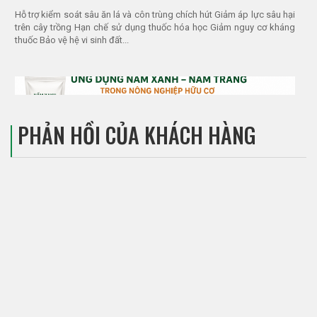
Hỗ trợ kiểm soát sâu ăn lá và côn trùng chích hút Giảm áp lực sâu hại
trên cây trồng Hạn chế sử dụng thuốc hóa học Giảm nguy cơ kháng
thuốc Bảo vệ hệ vi sinh đất...
PHẢN HỒI CỦA KHÁCH HÀNG
ỨNG DỤNG NẤM XANH – NẤM TRẮNG TRONG NÔNG NGHIỆP
HỮU CƠ: GIẢI PHÁP SINH HỌC THAY THẾ THUỐC HÓA HỌC
Ngày đăng: 2026-05-24
Phun trực tiếp lên lá Tưới gốc Xử lý đất Ủ phân hữu cơ Kết hợp với vi