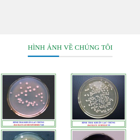
sinh cải tạo đất
HÌNH ẢNH VỀ CHÚNG TÔI
ỨNG DỤNG VI SINH XỬ LÝ NƯỚC THẢI SINH HOẠT TÒA NHÀ
CHUNG CƯ
Ngày đăng: 2026-05-24
Chất hữu cơ Dầu mỡ Cặn bùn Amoni (NH₄⁺) Nitơ, Photpho Mùi hôi
trong hệ thống xử lý nước thải