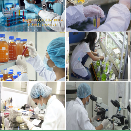
VI SINH NITROSOMONAS VÀ NITROBACTER TRONG VIỆC KHỬ
NITO
Ngày đăng: 2024-10-30
Nitrobacter và Nitrosomonas là hai loại vi khuẩn quan trọng trong
quá trình xử lý nước thải và cải thiện chất lượng nước, vì chúng tham
gia trực tiếp vào chu trình...