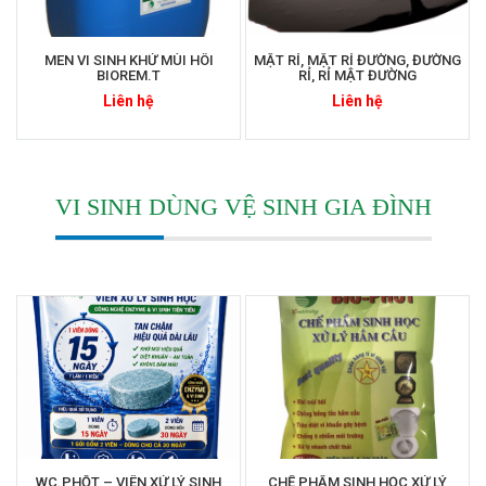
MEN VI SINH KHỬ MÙI HÔI
MẬT RỈ, MẬT RỈ ĐƯỜNG, ĐƯỜNG
BIOREM.T
RỈ, RỈ MẬT ĐƯỜNG
Liên hệ
Liên hệ
VI SINH DÙNG VỆ SINH GIA ĐÌNH
WC.PHỐT – VIÊN XỬ LÝ SINH
CHẾ PHẨM SINH HỌC XỬ LÝ