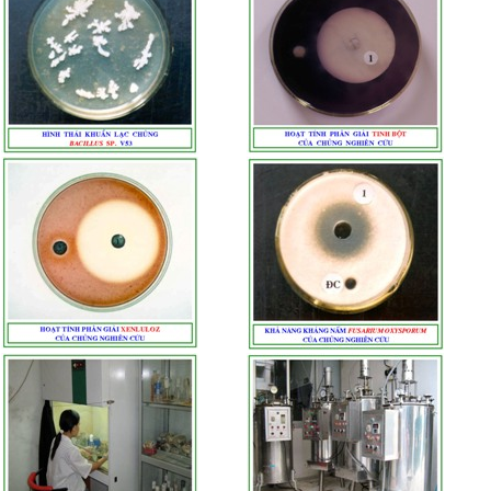
VI SINH XỬ LÝ NƯỚC THẢI HIẾU KHÍ – GIẢI PHÁP XANH LÀM
SẠCH NƯỚC TỪ BÊN TRONG
Ngày đăng: 2025-04-18