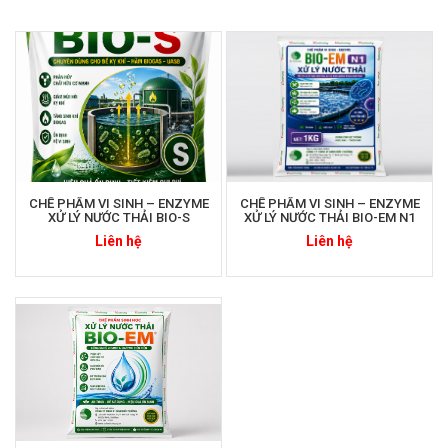
GIẢI PHÁP HỖ TRỢ XỬ LÝ HIỆU QUẢ CHO BỂ HIẾU KHÍ
AEROTANK
Ngày đăng: 2026-05-25
nước thải sinh hoạt, nước thải thực phẩm, nước thải chăn nuôi, nước
thải chế biến, hệ thống xử lý công nghiệp, bể Aerotank, MBBR, AAO,
AO.
CHẾ PHẨM VI SINH – ENZYME
CHẾ PHẨM VI SINH – ENZYME
XỬ LÝ NƯỚC THẢI BIO-S
XỬ LÝ NƯỚC THẢI BIO-EM N1
Liên hệ
Liên hệ