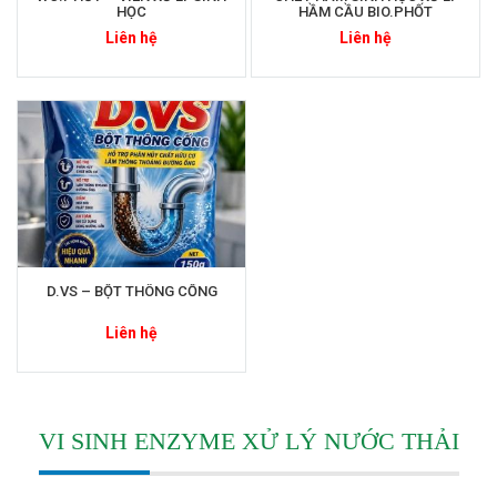
HỌC
HẦM CẦU BIO.PHỐT
Liên hệ
Liên hệ
ỨNG DỤNG CỦA CHẾ PHẨM SINH HỌC TRONG NÔNG NGHIỆP,
THỦY SẢN.
Ngày đăng: 2023-07-26
Chế phẩm sinh học được ứng dụng trong đời sống rất đang dạng. Ví
dụ, như: dùng để phòng bệnh cho động vật, thực vật và cả con người
nhờ cơ chế kích thích sự gia tăng...
D.VS – BỘT THÔNG CỐNG
Liên hệ
VI SINH ENZYME XỬ LÝ NƯỚC THẢI