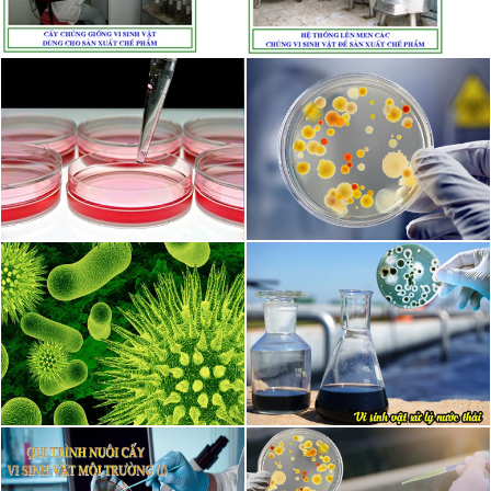
ỨNG DỤNG VI SINH & ENZYME TRONG XỬ LÝ NƯỚC THẢI
Ngày đăng: 2025-04-18
Công nghệ sinh học trong xử lý nước thải đang trở thành xu hướng tất
yếu, không chỉ giúp loại bỏ ô nhiễm mà còn đảm bảo an toàn cho
môi trường sống. Trong đó, vi sinh...