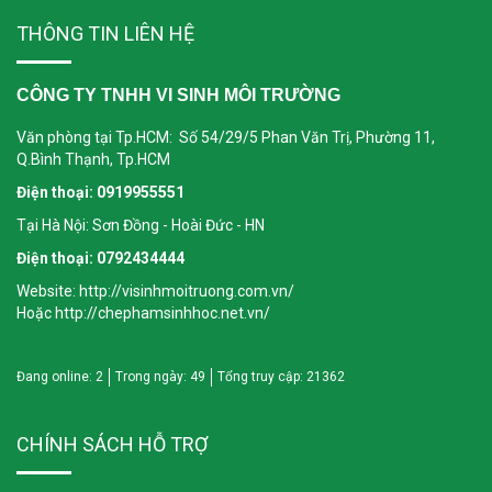
THÔNG TIN LIÊN HỆ
VAI TRÒ VI SINH VẬT TRONG XỬ LÝ NƯỚC THẢI BỆNH VIỆN
CÔNG TY TNHH VI SINH MÔI TRƯỜNG
Ngày đăng: 2024-10-30
Văn phòng tại Tp.HCM: Số 54/29/5 Phan Văn Trị, Phường 11,
Vi sinh vật đóng vai trò rất quan trọng trong xử lý nước thải bệnh viện,
Q.Bình Thạnh, Tp.HCM
vì chúng có khả năng phân hủy các chất ô nhiễm hữu cơ và vô cơ.
Trong hệ thống xử lý nước...
Điện thoại: 0919955551
Tại Hà Nội: Sơn Đồng - Hoài Đức - HN
Điện thoại: 0792434444
Website: http://visinhmoitruong.com.vn/
Hoặc http://chephamsinhhoc.net.vn/
Đang online:
2
Trong ngày:
49
Tổng truy cập:
21362
CHÍNH SÁCH HỖ TRỢ