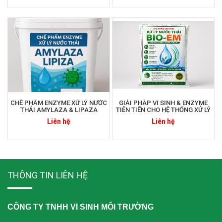
CHẾ PHẨM ENZYME XỬ LÝ NƯỚC
GIẢI PHÁP VI SINH & ENZYME
THẢI AMYLAZA & LIPAZA
TIÊN TIẾN CHO HỆ THỐNG XỬ LÝ
NƯỚC THẢI BIO-EM
Liên hệ
Liên hệ
THÔNG TIN LIÊN HỆ
CÔNG TY TNHH VI SINH MÔI TRƯỜNG