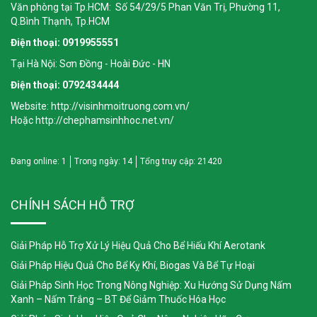
Văn phòng tại Tp.HCM: Số 54/29/5 Phan Văn Trị, Phường 11,
Q.Bình Thạnh, Tp.HCM
Điện thoại: 0919955551
Tại Hà Nội: Sơn Đồng - Hoài Đức - HN
Điện thoại: 0792434444
Website: http://visinhmoitruong.com.vn/
Hoặc http://chephamsinhhoc.net.vn/
Đang online:
1
Trong ngày:
14
Tổng truy cập:
21420
CHÍNH SÁCH HỖ TRỢ
Giải Pháp Hỗ Trợ Xử Lý Hiệu Quả Cho Bể Hiếu Khí Aerotank
Giải Pháp Hiệu Quả Cho Bể Kỵ Khí, Biogas Và Bể Tự Hoại
Giải Pháp Sinh Học Trong Nông Nghiệp: Xu Hướng Sử Dụng Nấm
Xanh – Nấm Trắng – BT Để Giảm Thuốc Hóa Học