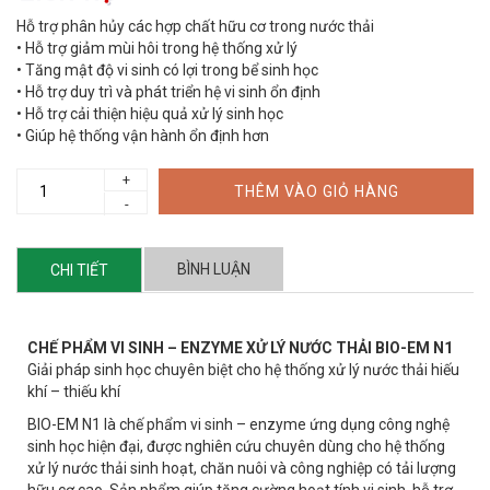
Hỗ trợ phân hủy các hợp chất hữu cơ trong nước thải
• Hỗ trợ giảm mùi hôi trong hệ thống xử lý
• Tăng mật độ vi sinh có lợi trong bể sinh học
• Hỗ trợ duy trì và phát triển hệ vi sinh ổn định
• Hỗ trợ cải thiện hiệu quả xử lý sinh học
• Giúp hệ thống vận hành ổn định hơn
+
THÊM VÀO GIỎ HÀNG
-
BÌNH LUẬN
CHI TIẾT
CHẾ PHẨM VI SINH – ENZYME XỬ LÝ NƯỚC THẢI BIO-EM N1
Giải pháp sinh học chuyên biệt cho hệ thống xử lý nước thải hiếu
khí – thiếu khí
BIO-EM N1 là chế phẩm vi sinh – enzyme ứng dụng công nghệ
sinh học hiện đại, được nghiên cứu chuyên dùng cho hệ thống
xử lý nước thải sinh hoạt, chăn nuôi và công nghiệp có tải lượng
hữu cơ cao. Sản phẩm giúp tăng cường hoạt tính vi sinh, hỗ trợ