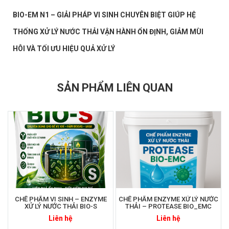
BIO-EM N1 – GIẢI PHÁP VI SINH CHUYÊN BIỆT GIÚP HỆ
THỐNG XỬ LÝ NƯỚC THẢI VẬN HÀNH ỔN ĐỊNH, GIẢM MÙI
HÔI VÀ TỐI ƯU HIỆU QUẢ XỬ LÝ
SẢN PHẨM LIÊN QUAN
CHẾ PHẨM VI SINH – ENZYME
CHẾ PHẨM ENZYME XỬ LÝ NƯỚC
XỬ LÝ NƯỚC THẢI BIO-S
THẢI – PROTEASE BIO_EMC
Liên hệ
Liên hệ